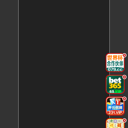
.
.
.
.